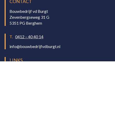
CONTACT
Bouwbedrijf vd Burgt
Zevenbergseweg 31 G
5351 PG Berghem
T.
0412 – 40 40 14
info@bouwbedrijfvdburgt.nl
LINKS
Algemene voorwaarden
Bekijk onze Facebook
Copyright
Vanderburgt bouwbedrijf
2026