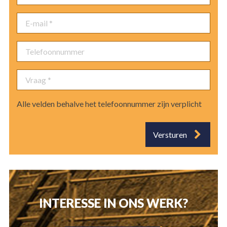
E-
mail
*
Telefoonnummer
Vraag
*
Alle velden behalve het telefoonnummer zijn verplicht
HOME
Versturen
ONS BEDRIJF
DIENSTEN
PROJECTEN
RENOVATIE
INTERESSE IN ONS WERK?
NIEUWBOUW
NIEUWS