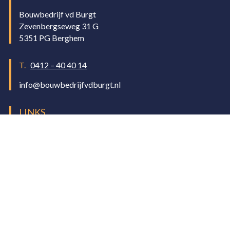
Bouwbedrijf vd Burgt
Zevenbergseweg 31 G
5351 PG Berghem
T.
0412 – 40 40 14
info@bouwbedrijfvdburgt.nl
LINKS
Algemene voorwaarden
Bekijk onze Facebook
Copyright
Vanderburgt bouwbedrijf
2026