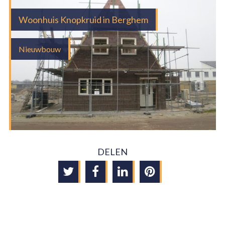
VERBOUW
Woonhuis Knopkruid in Berghem
ONDERHOUD
Nieuwbouw
INTERIEURBOUW
PROJECTEN
NIEUWS
VACATURES
CONTACT
DELEN