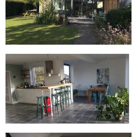
HOME
ONS BEDRIJF
DIENSTEN
PROJECTEN
RENOVATIE
NIEUWBOUW
NIEUWS
VACATURES
VERBOUW
ONDERHOUD
CONTACT
INTERIEURBOUW