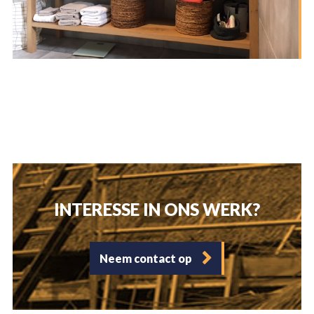
ONS BEDRIJF
DIENSTEN
PROJECTEN
RENOVATIE
NIEUWBOUW
NIEUWS
VACATURES
VERBOUW
ONDERHOUD
CONTACT
INTERESSE IN ONS WERK?
INTERIEURBOUW
Neem contact op