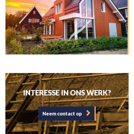
HOME
ONS BEDRIJF
DIENSTEN
PROJECTEN
RENOVATIE
NIEUWBOUW
NIEUWS
VACATURES
VERBOUW
ONDERHOUD
CONTACT
INTERESSE IN ONS WERK?
INTERIEURBOUW
Neem contact op