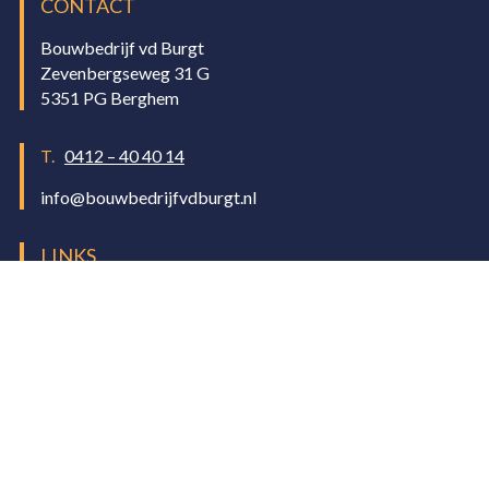
CONTACT
Bouwbedrijf vd Burgt
Zevenbergseweg 31 G
5351 PG Berghem
T.
0412 – 40 40 14
info@bouwbedrijfvdburgt.nl
LINKS
Algemene voorwaarden
Bekijk onze Facebook
Copyright
Vanderburgt bouwbedrijf
2026